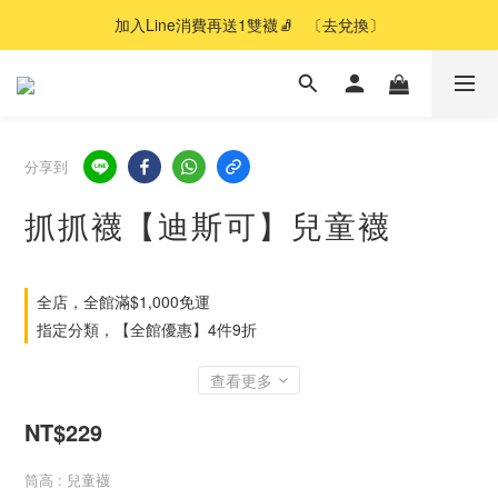
加入Line消費再送1雙襪🧦   〔去兌換〕
分享到
抓抓襪【迪斯可】兒童襪
全店，全館滿$1,000免運
指定分類，【全館優惠】4件9折
查看更多
NT$229
筒高
: 兒童襪