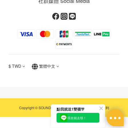
社群媒體 Social Media
$
TWD
繁體中文
Copyright © SOUNDSGOOD 著作權所有，並保留一切權利
點我就送1雙襪🎊
現在就去領！
立即購買