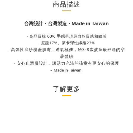
商品描述
台灣設計・台灣製造・Made in Taiwan
60% 手感
- 高品質棉
呈現最自然質感和觸感
- 尼龍17%、萊卡彈性纖維23%
高彈性底紗覆蓋肌膚且透氣極佳，給3-8歲孩童最舒適的穿
-
著體驗
安心止滑膠設計，讓活力充沛的孩童有更安心的保護
-
-
Made in Taiwan
了解更多