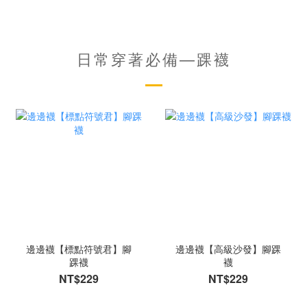
日常穿著必備—踝襪
邊邊襪【標點符號君】腳
邊邊襪【高級沙發】腳踝
踝襪
襪
NT$229
NT$229