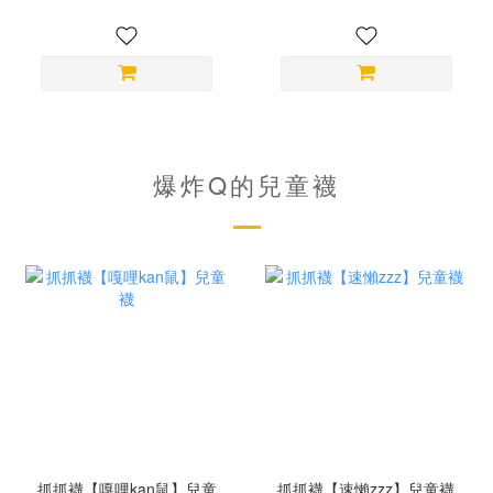
爆炸Q的兒童襪
抓抓襪【嘎哩kan鼠】兒童
抓抓襪【速懶zzz】兒童襪