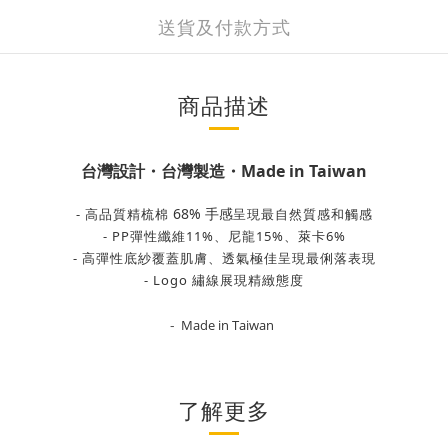
送貨及付款方式
商品描述
台灣設計・台灣製造・Made in Taiwan
68% 手感
- 高品質精梳棉
呈現最自然質感和觸感
- PP彈性纖維11%、尼龍15%、萊卡6%
- 高彈性底紗覆蓋肌膚、透氣極佳呈現最俐落表現
- Logo 繡線展現精緻態度
-
Made in Taiwan
了解更多