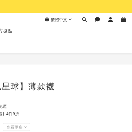
繁體中文
方據點
立即購買
色星球】薄款襪
0免運
】4件9折
查看更多