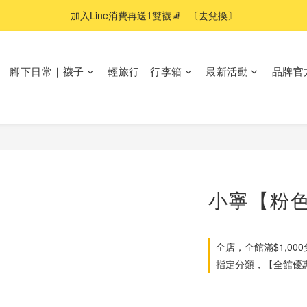
加入Line消費再送1雙襪🧦   〔去兌換〕
腳下日常｜襪子
輕旅行｜行李箱
最新活動
品牌官
小寧【粉
全店，全館滿$1,00
指定分類，【全館優惠