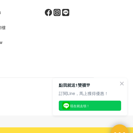
3
2樓
tw
點我就送1雙襪🎊
訂閱Line，馬上獲得優惠！
現在就去領！