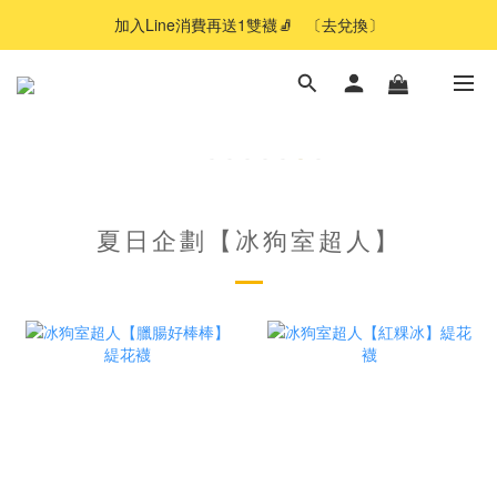
加入Line消費再送1雙襪🧦   〔去兌換〕
夏日企劃【冰狗室超人】