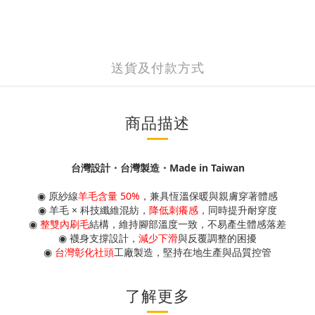
送貨及付款方式
商品描述
台灣設計・台灣製造・Made in Taiwan
◉ 原紗線
羊毛含量 50%
，兼具恆溫保暖與親膚穿著體感
◉
羊毛 × 科技纖維混紡，
降低刺癢感
，同時提升耐穿度
◉
整雙內刷毛
結構，維持腳部溫度一致，不易產生體感落差
◉
襪身支撐設計，
減少下滑
與反覆調整的困擾
◉
台灣彰化社頭
工廠製造，堅持在地生產與品質控管
了解更多