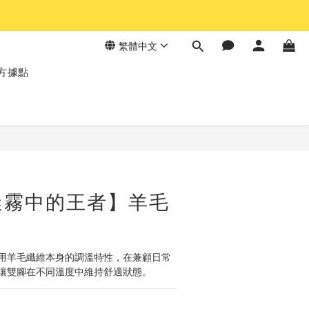
繁體中文
方據點
立即購買
迷霧中的王者】羊毛
用羊毛纖維本身的調溫特性，在兼顧日常
讓雙腳在不同溫度中維持舒適狀態。