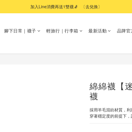
加入Line消費再送1雙襪🧦   〔去兌換〕
腳下日常｜襪子
輕旅行｜行李箱
最新活動
品牌官
綿綿襪【
襪
採用羊毛混紡材質，利
穿著穩定度的前提下，