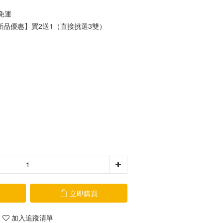
0免運
品優惠】買2送1（直接挑選3雙）
）
立即購買
加入追蹤清單