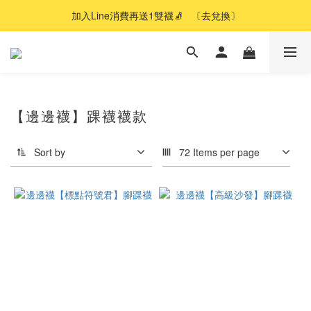
加入Line消費再送1雙襪🧦   〔去兌換〕
【邊邊襪】踝襪襪款
Sort by
72 Items per page