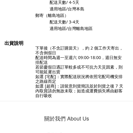
配送天數/
4-5
天
適用地區/台灣本島
郵寄（離島地區）
配送天數/
3-4
天
適用地區/台灣離島地區
出貨說明
下單後（不含訂購當天），約
2
個工作天寄出，
不含例假日
配送時間為
週一至週六 09:00-18:00，週日無安
排配送
若節慶假日遇訂單較多或不可抗力天災因素，則
可能延遲出貨
如選 [宅配]：實際配送狀況將依照宅配司機安排
之路線而定
如選 [超商]：請留意到貨簡訊並於到貨之後
7
天
內取貨請勿無故未取；如造成運費損失將由顧客
自行吸收
關於我們 About Us