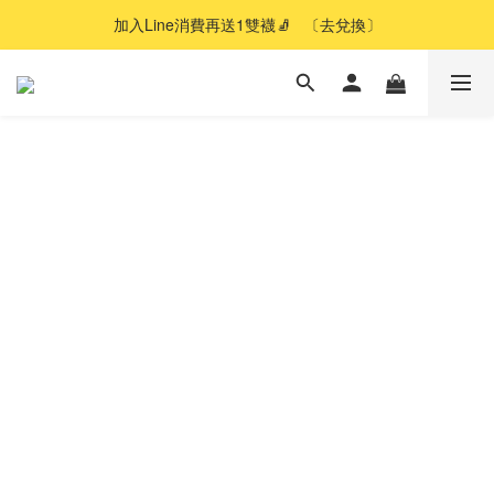
加入Line消費再送1雙襪🧦   〔去兌換〕