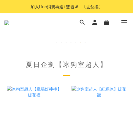
加入Line消費再送1雙襪🧦   〔去兌換〕
夏日企劃【冰狗室超人】