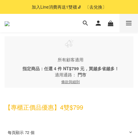
加入Line消費再送1雙襪🧦   〔去兌換〕
所有顧客適用
指定商品：任選 4 件 NT$799 元，買越多省越多！
適用通路：
門市
條款與細則
【專櫃正價品優惠】4雙$799
每頁顯示 72 個