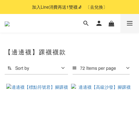
加入Line消費再送1雙襪🧦   〔去兌換〕
【邊邊襪】踝襪襪款
Sort by
72 Items per page