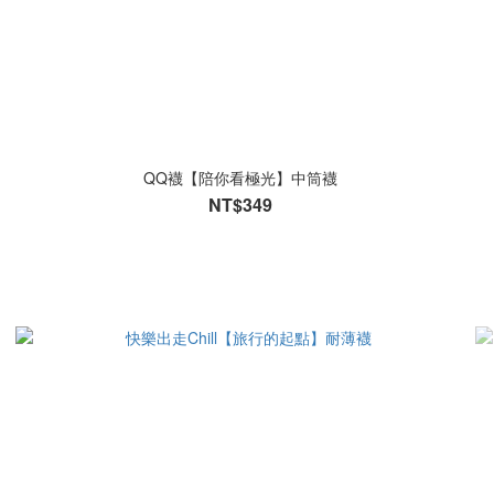
QQ襪【陪你看極光】中筒襪
NT$349