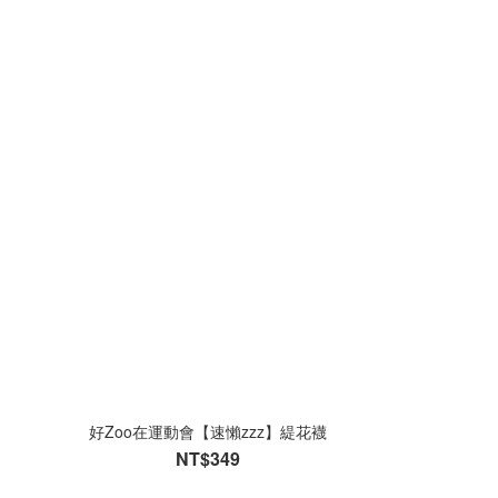
好Zoo在運動會【速懶zzz】緹花襪
NT$349