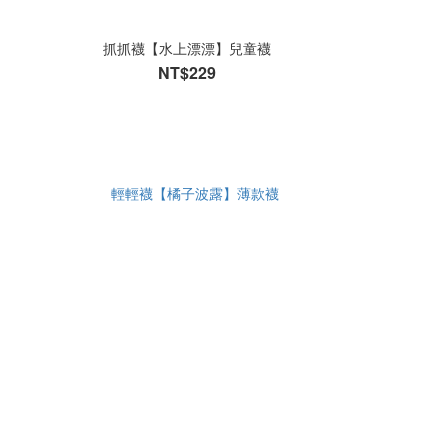
抓抓襪【水上漂漂】兒童襪
NT$229