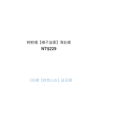
輕輕襪【橘子波露】薄款襪
NT$229