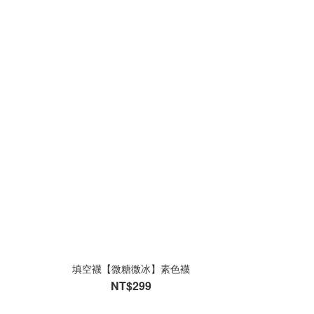
填空襪【微糖微冰】素色襪
NT$299