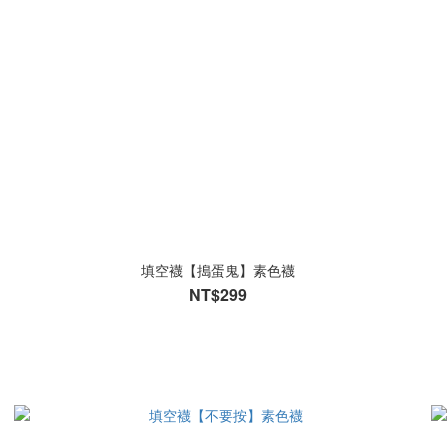
填空襪【搗蛋鬼】素色襪
NT$299