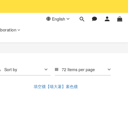
English
aboration
Sort by
72 Items per page