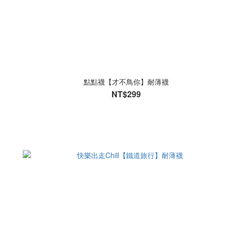
點點襪【才不鳥你】耐薄襪
NT$299