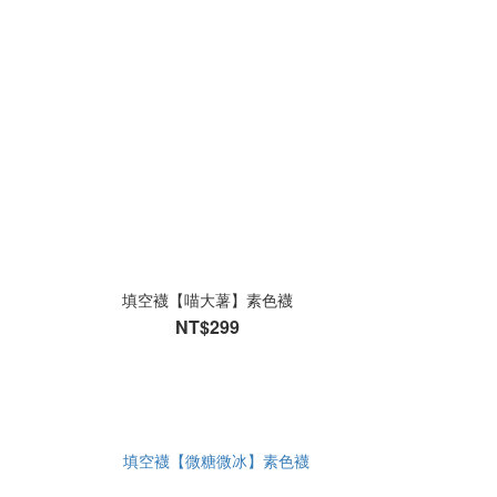
填空襪【喵大薯】素色襪
NT$299