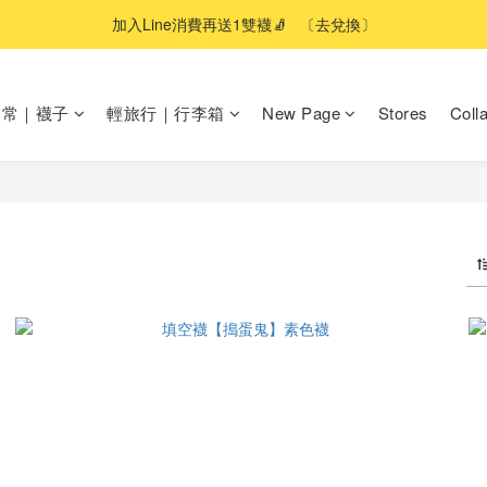
加入Line消費再送1雙襪🧦   〔去兌換〕
日常｜襪子
輕旅行｜行李箱
New Page
Stores
Coll