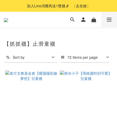
加入Line消費再送1雙襪🧦   〔去兌換〕
【抓抓襪】止滑童襪
Sort by
72 Items per page