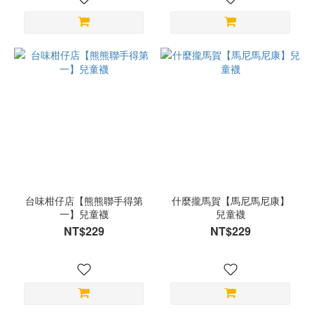
台味柑仔店【熊熊聯手得第
什麼攏馬賀【馬尼馬尼康】
一】兒童襪
兒童襪
NT$229
NT$229