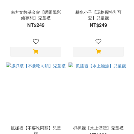
南方文教基金會【暖陽陽彩
耕水小子【瑪格麗特別可
繪夢想】兒童襪
愛】兒童襪
NT$249
NT$249
抓抓襪【不要吃同類】兒童
抓抓襪【水上漂漂】兒童襪
襪